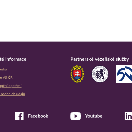
té informace
Partnerské vězeňské služby
eska
ve VS ČR
upční opatření
 osobních údajů
Facebook
Youtube