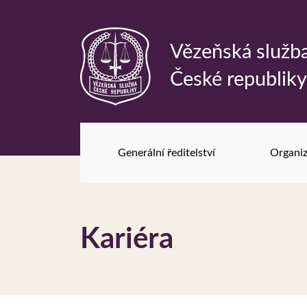
Vězeňská služb
Odkaz
České republik
na
hlavní
stránku
Generální ředitelství
Organiz
Kariéra