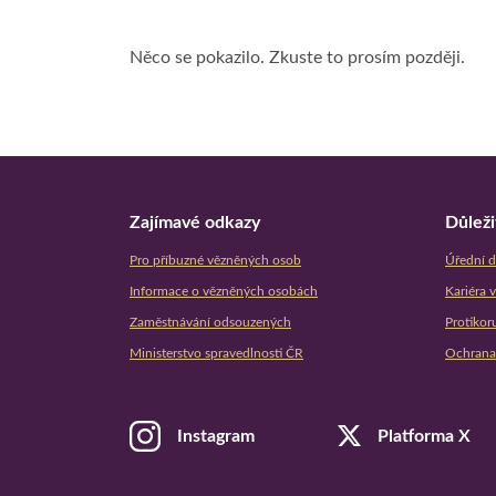
Něco se pokazilo. Zkuste to prosím později.
Zajímavé odkazy
Důleži
Pro příbuzné vězněných osob
Úřední d
Informace o vězněných osobách
Kariéra 
Zaměstnávání odsouzených
Protikor
Ministerstvo spravedlnosti ČR
Ochrana
Platforma X
Instagram