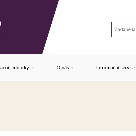
a
Hledat
y
ační jednotky
O nás
Informační servis